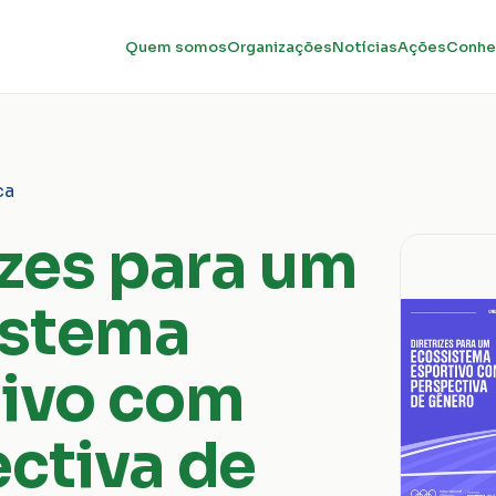
Quem somos
Organizações
Notícias
Ações
Conhe
ca
izes para um
istema
tivo com
ctiva de