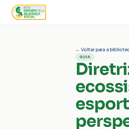
← Voltar para a bibliote
GUIA
Diretr
ecoss
espor
perspe