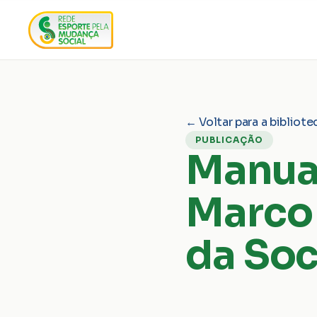
← Voltar para a bibliote
PUBLICAÇÃO
Manua
Marco 
da Soc