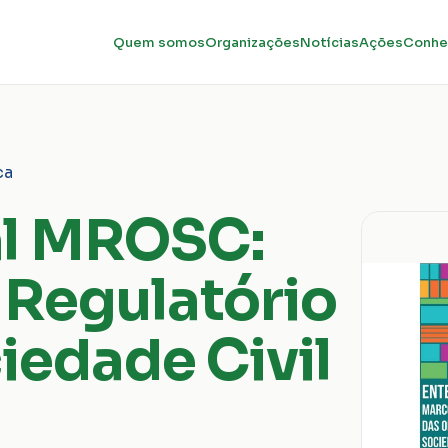
Quem somos
Organizações
Notícias
Ações
Conhe
ca
l MROSC:
Regulatório
iedade Civil