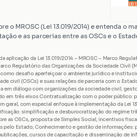
re o MROSC (Lei 13.019/2014) e entenda o mar
tação e as parcerias entre as OSCs e o Estad
da aplicação da Lei 13.019/2014 – MROSC – Marco Regulat
Marco Regulatório das Organizações da Sociedade Civil 
 como desafio aperfeiçoar o ambiente jurídico e institucio
de civil (OSCs) e suas relações de parceria com o Estado
a em diálogo com organizações da sociedade civil, gestore
do em três eixos Contratualização com o poder público: p
m geral, com especial enfoque à implementação da Lei 13.
ificação: simplificação e desburocratização do regime tri
re as OSCs, proposta de Simples Social, incentivos fiscais
s pelo Estado; Conhecimento e gestão de informações: 
publicações, cursos de capacitação e disseminação de in