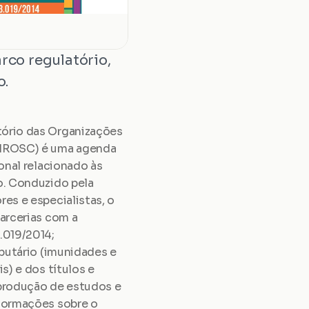
co regulatório, 
o.
ório das Organizações 
(MROSC) é uma agenda 
nal relacionado às 
. Conduzido pela 
s e especialistas, o 
arcerias com a 
019/2014; 
butário (imunidades e 
) e dos títulos e 
produção de estudos e 
formações sobre o 