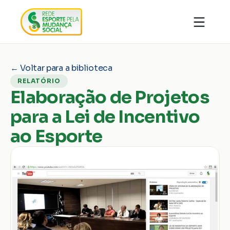
Quem somos
Organizações
Notícias
← Voltar para a biblioteca
Ações
Conhecimentos
RELATÓRIO
Transparência
Faça parte
Elaboração de Projetos
Contato
para a Lei de Incentivo
Doar
ao Esporte