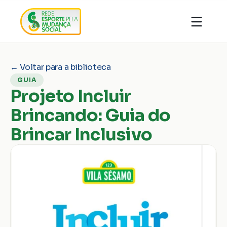
Quem somos
Organizações
Notícias
← Voltar para a biblioteca
Ações
Conhecimentos
GUIA
Transparência
Faça parte
Projeto Incluir
Contato
Brincando: Guia do
Doar
Brincar Inclusivo