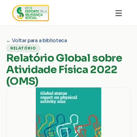
Quem somos
Organizações
Notícias
← Voltar para a biblioteca
Ações
Conhecimentos
RELATÓRIO
Transparência
Faça parte
Relatório Global sobre
Contato
Atividade Física 2022
Doar
(OMS)