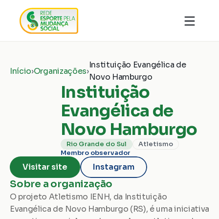
Quem somos
Organizações
Notícias
Instituição Evangélica de 
Ações
Início
›
Organizações
›
Conhecimentos
Novo Hamburgo
Transparência
Faça parte
Instituição 
Contato
Evangélica de 
Doar
Novo Hamburgo
Rio Grande do Sul
Atletismo
Membro observador
Visitar site
Instagram
Sobre a organização
O projeto Atletismo IENH, da Instituição 
Evangélica de Novo Hamburgo (RS), é uma iniciativa 