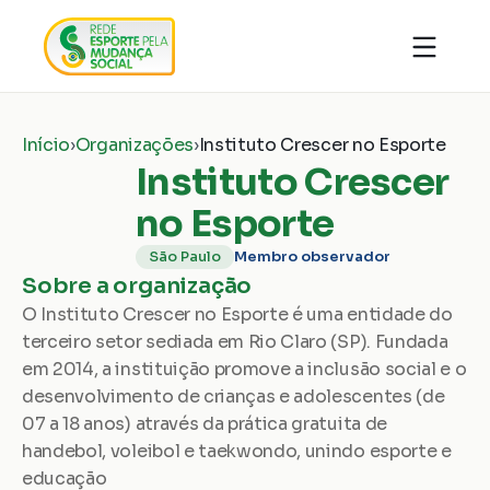
Quem somos
Organizações
Notícias
Início
›
Organizações
›
Instituto Crescer no Esporte
Ações
Conhecimentos
Instituto Crescer 
Transparência
Faça parte
Contato
no Esporte
Doar
São Paulo
Membro observador
Sobre a organização
O Instituto Crescer no Esporte é uma entidade do 
terceiro setor sediada em Rio Claro (SP). Fundada 
em 2014, a instituição promove a inclusão social e o 
desenvolvimento de crianças e adolescentes (de 
07 a 18 anos) através da prática gratuita de 
handebol, voleibol e taekwondo, unindo esporte e 
educação